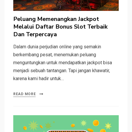
Peluang Memenangkan Jackpot
Melalui Daftar Bonus Slot Terbaik
Dan Terpercaya
Dalam dunia perjudian online yang semakin
berkembang pesat, menemukan peluang
menguntungkan untuk mendapatkan jackpot bisa
menjadi sebuah tantangan. Tapi jangan khawatir,
karena kami hadir untuk…
READ MORE