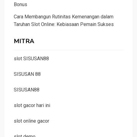
Bonus
Cara Membangun Rutinitas Kemenangan dalam
Taruhan Slot Online: Kebiasaan Pemain Sukses
MITRA
slot SISUSAN88
SISUSAN 88
SISUSAN88
slot gacor hari ini
slot online gacor
slot demo