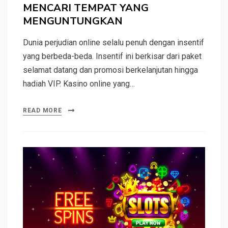
MENCARI TEMPAT YANG
MENGUNTUNGKAN
Dunia perjudian online selalu penuh dengan insentif
yang berbeda-beda. Insentif ini berkisar dari paket
selamat datang dan promosi berkelanjutan hingga
hadiah VIP. Kasino online yang…
READ MORE