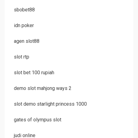
sbobet88
idn poker
agen slot88
slot rtp
slot bet 100 rupiah
demo slot mahjong ways 2
slot demo starlight princess 1000
gates of olympus slot
judi online