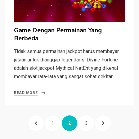
Game Dengan Permainan Yang
Berbeda
Tidak semua permainan jackpot harus membayar
jutaan untuk dianggap legendaris. Divine Fortune
adalah slot jackpot Mythical NetEnt yang dikenal
membayar rata-rata yang sangat sehat sekitar…
READ MORE
Paginasi
PREVIOUS
PAGE
PAGE
PAGE
NEXT
1
2
3
pos
PAGE
PAGE