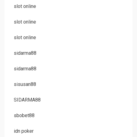
slot online
slot online
slot online
sidarma88
sidarma88
sisusan88
SIDARMA88
sbobet88
idn poker