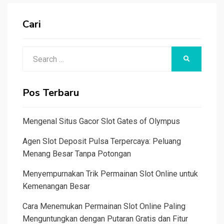
Cari
Search
SEARCH
for:
Pos Terbaru
Mengenal Situs Gacor Slot Gates of Olympus
Agen Slot Deposit Pulsa Terpercaya: Peluang
Menang Besar Tanpa Potongan
Menyempurnakan Trik Permainan Slot Online untuk
Kemenangan Besar
Cara Menemukan Permainan Slot Online Paling
Menguntungkan dengan Putaran Gratis dan Fitur