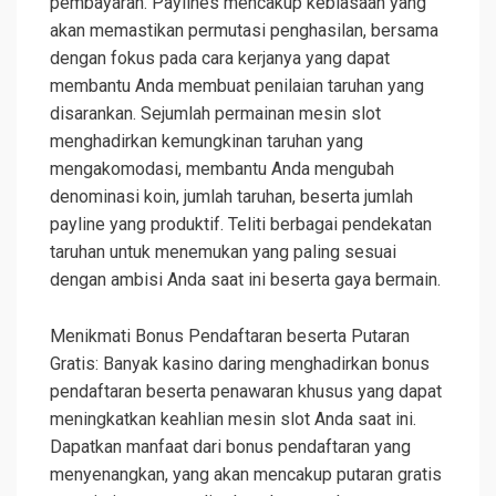
pembayaran. Paylines mencakup kebiasaan yang
akan memastikan permutasi penghasilan, bersama
dengan fokus pada cara kerjanya yang dapat
membantu Anda membuat penilaian taruhan yang
disarankan. Sejumlah permainan mesin slot
menghadirkan kemungkinan taruhan yang
mengakomodasi, membantu Anda mengubah
denominasi koin, jumlah taruhan, beserta jumlah
payline yang produktif. Teliti berbagai pendekatan
taruhan untuk menemukan yang paling sesuai
dengan ambisi Anda saat ini beserta gaya bermain.
Menikmati Bonus Pendaftaran beserta Putaran
Gratis: Banyak kasino daring menghadirkan bonus
pendaftaran beserta penawaran khusus yang dapat
meningkatkan keahlian mesin slot Anda saat ini.
Dapatkan manfaat dari bonus pendaftaran yang
menyenangkan, yang akan mencakup putaran gratis