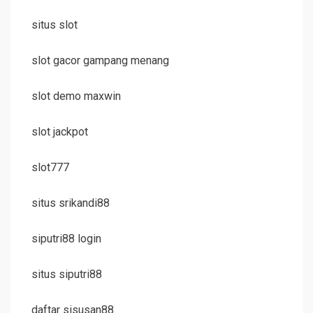
situs slot
slot gacor gampang menang
slot demo maxwin
slot jackpot
slot777
situs srikandi88
siputri88 login
situs siputri88
daftar sisusan88