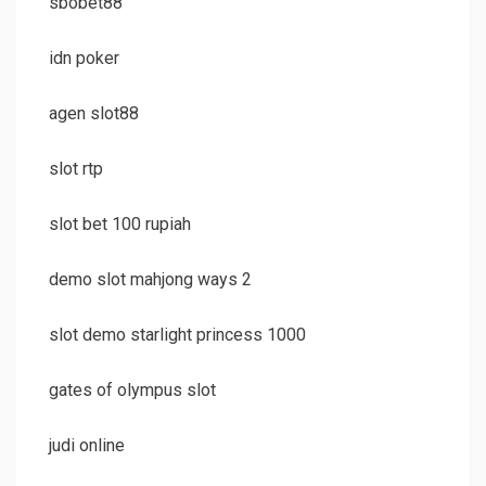
sbobet88
idn poker
agen slot88
slot rtp
slot bet 100 rupiah
demo slot mahjong ways 2
slot demo starlight princess 1000
gates of olympus slot
judi online