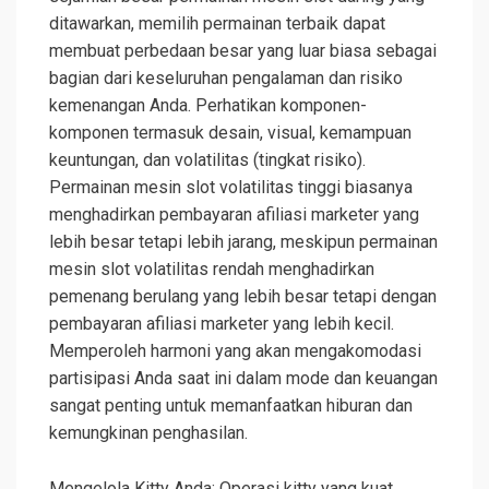
ditawarkan, memilih permainan terbaik dapat
membuat perbedaan besar yang luar biasa sebagai
bagian dari keseluruhan pengalaman dan risiko
kemenangan Anda. Perhatikan komponen-
komponen termasuk desain, visual, kemampuan
keuntungan, dan volatilitas (tingkat risiko).
Permainan mesin slot volatilitas tinggi biasanya
menghadirkan pembayaran afiliasi marketer yang
lebih besar tetapi lebih jarang, meskipun permainan
mesin slot volatilitas rendah menghadirkan
pemenang berulang yang lebih besar tetapi dengan
pembayaran afiliasi marketer yang lebih kecil.
Memperoleh harmoni yang akan mengakomodasi
partisipasi Anda saat ini dalam mode dan keuangan
sangat penting untuk memanfaatkan hiburan dan
kemungkinan penghasilan.
Mengelola Kitty Anda: Operasi kitty yang kuat