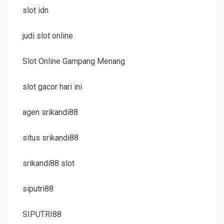
slot idn
judi slot online
Slot Online Gampang Menang
slot gacor hari ini
agen srikandi88
situs srikandi88
srikandi88 slot
siputri88
SIPUTRI88