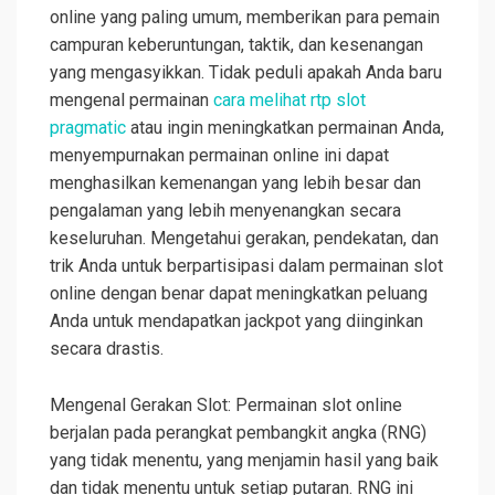
online yang paling umum, memberikan para pemain
campuran keberuntungan, taktik, dan kesenangan
yang mengasyikkan. Tidak peduli apakah Anda baru
mengenal permainan
cara melihat rtp slot
pragmatic
atau ingin meningkatkan permainan Anda,
menyempurnakan permainan online ini dapat
menghasilkan kemenangan yang lebih besar dan
pengalaman yang lebih menyenangkan secara
keseluruhan. Mengetahui gerakan, pendekatan, dan
trik Anda untuk berpartisipasi dalam permainan slot
online dengan benar dapat meningkatkan peluang
Anda untuk mendapatkan jackpot yang diinginkan
secara drastis.
Mengenal Gerakan Slot: Permainan slot online
berjalan pada perangkat pembangkit angka (RNG)
yang tidak menentu, yang menjamin hasil yang baik
dan tidak menentu untuk setiap putaran. RNG ini