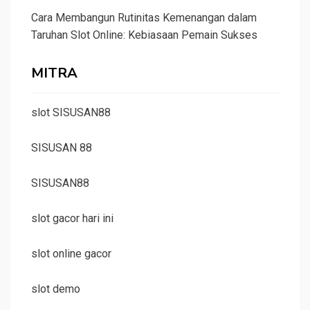
Cara Membangun Rutinitas Kemenangan dalam
Taruhan Slot Online: Kebiasaan Pemain Sukses
MITRA
slot SISUSAN88
SISUSAN 88
SISUSAN88
slot gacor hari ini
slot online gacor
slot demo