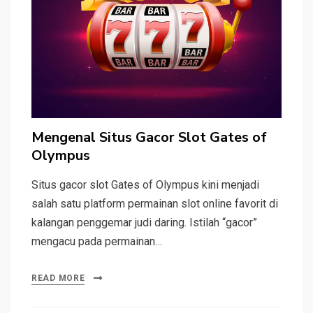
Mengenal Situs Gacor Slot Gates of
Olympus
Situs gacor slot Gates of Olympus kini menjadi
salah satu platform permainan slot online favorit di
kalangan penggemar judi daring. Istilah “gacor”
mengacu pada permainan…
READ MORE