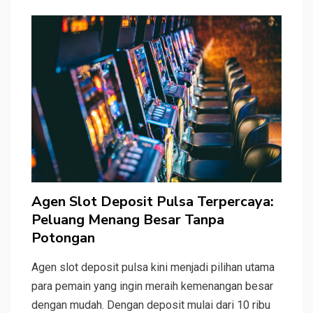
Agen Slot Deposit Pulsa Terpercaya:
Peluang Menang Besar Tanpa
Potongan
Agen slot deposit pulsa kini menjadi pilihan utama
para pemain yang ingin meraih kemenangan besar
dengan mudah. Dengan deposit mulai dari 10 ribu