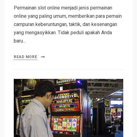
Permainan slot online menjadi jenis permainan
online yang paling umum, memberikan para pemain
campuran keberuntungan, taktik, dan kesenangan
yang mengasyikkan. Tidak peduli apakah Anda
baru…
READ MORE