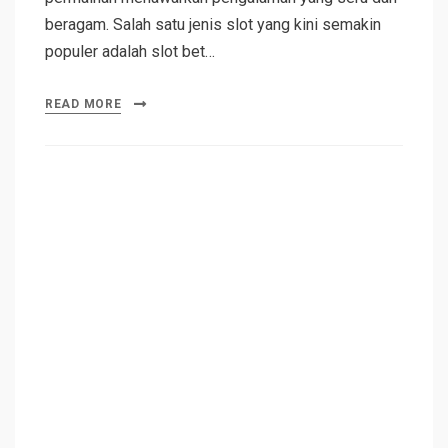
beragam. Salah satu jenis slot yang kini semakin
populer adalah slot bet…
READ MORE