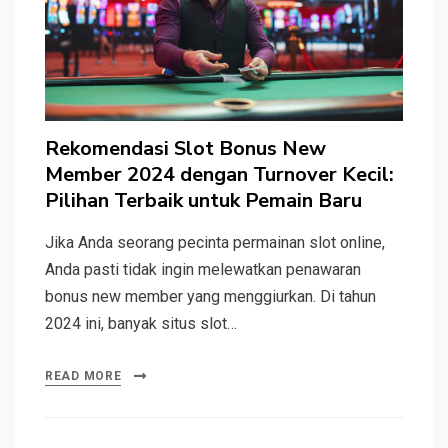
Rekomendasi Slot Bonus New
Member 2024 dengan Turnover Kecil:
Pilihan Terbaik untuk Pemain Baru
Jika Anda seorang pecinta permainan slot online,
Anda pasti tidak ingin melewatkan penawaran
bonus new member yang menggiurkan. Di tahun
2024 ini, banyak situs slot…
READ MORE