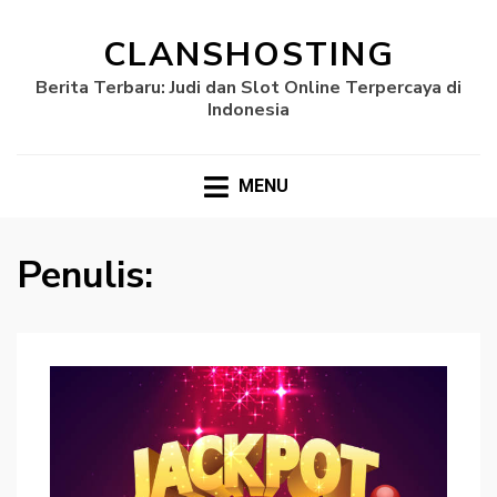
CLANSHOSTING
Berita Terbaru: Judi dan Slot Online Terpercaya di
Indonesia
MENU
Penulis: