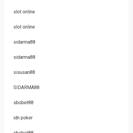
slot online
slot online
sidarma88
sidarma88
sisusan88
SIDARMA88
sbobet88
idn poker
sbobet88