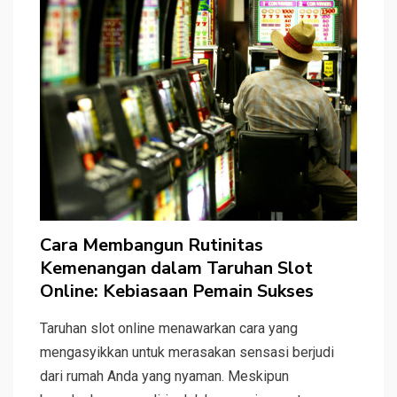
Cara Membangun Rutinitas
Kemenangan dalam Taruhan Slot
Online: Kebiasaan Pemain Sukses
Taruhan slot online menawarkan cara yang
mengasyikkan untuk merasakan sensasi berjudi
dari rumah Anda yang nyaman. Meskipun