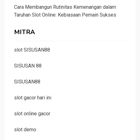
Cara Membangun Rutinitas Kemenangan dalam
Taruhan Slot Online: Kebiasaan Pemain Sukses
MITRA
slot SISUSAN88
SISUSAN 88
SISUSAN88
slot gacor hari ini
slot online gacor
slot demo