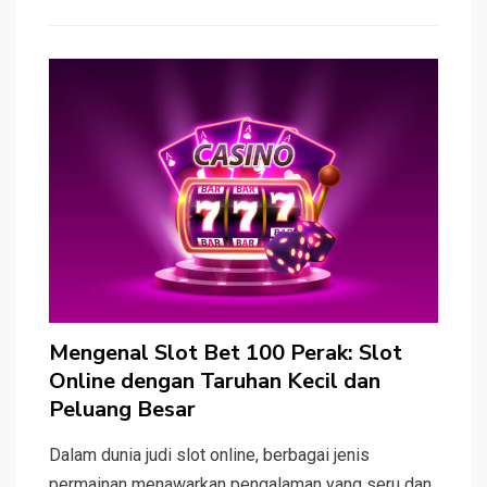
Mengenal Slot Bet 100 Perak: Slot
Online dengan Taruhan Kecil dan
Peluang Besar
Dalam dunia judi slot online, berbagai jenis
permainan menawarkan pengalaman yang seru dan