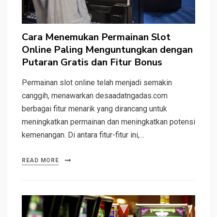
Cara Menemukan Permainan Slot
Online Paling Menguntungkan dengan
Putaran Gratis dan Fitur Bonus
Permainan slot online telah menjadi semakin
canggih, menawarkan desaadatngadas.com
berbagai fitur menarik yang dirancang untuk
meningkatkan permainan dan meningkatkan potensi
kemenangan. Di antara fitur-fitur ini,…
READ MORE