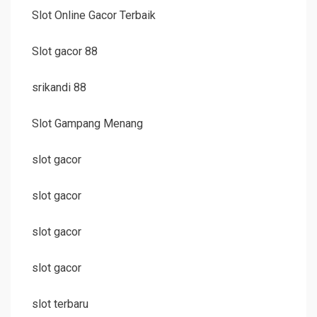
Slot Online Gacor Terbaik
Slot gacor 88
srikandi 88
Slot Gampang Menang
slot gacor
slot gacor
slot gacor
slot gacor
slot terbaru