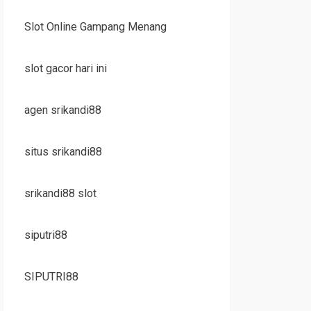
Slot Online Gampang Menang
slot gacor hari ini
agen srikandi88
situs srikandi88
srikandi88 slot
siputri88
SIPUTRI88