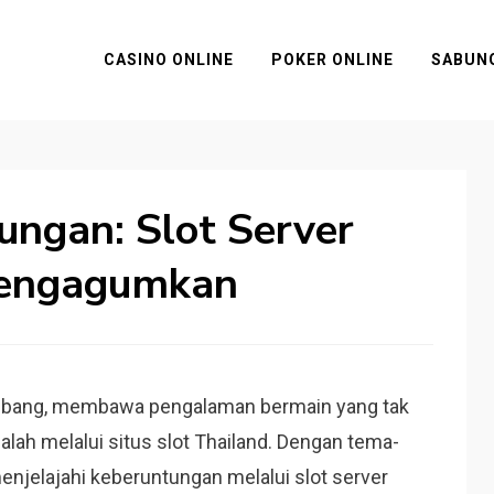
CASINO ONLINE
POKER ONLINE
SABUN
ungan: Slot Server
Mengagumkan
kembang, membawa pengalaman bermain yang tak
dalah melalui situs slot Thailand. Dengan tema-
enjelajahi keberuntungan melalui slot server