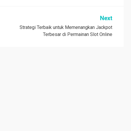
Next
Strategi Terbaik untuk Memenangkan Jackpot
Terbesar di Permainan Slot Online