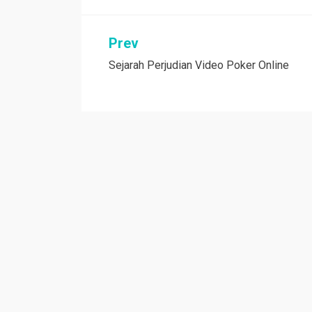
Navigasi
Prev
Sejarah Perjudian Video Poker Online
pos