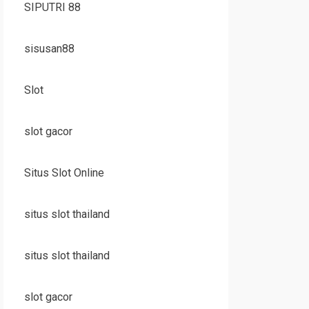
SIPUTRI 88
sisusan88
Slot
slot gacor
Situs Slot Online
situs slot thailand
situs slot thailand
slot gacor