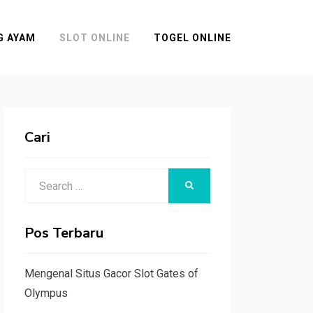
G AYAM
SLOT ONLINE
TOGEL ONLINE
Cari
Search
SEARCH
for:
Pos Terbaru
Mengenal Situs Gacor Slot Gates of
Olympus