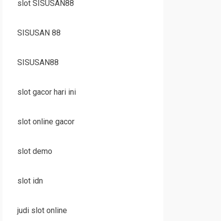
slot SISUSAN88
SISUSAN 88
SISUSAN88
slot gacor hari ini
slot online gacor
slot demo
slot idn
judi slot online