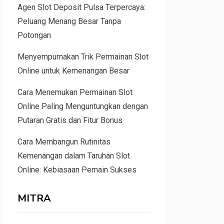
Agen Slot Deposit Pulsa Terpercaya:
Peluang Menang Besar Tanpa
Potongan
Menyempurnakan Trik Permainan Slot
Online untuk Kemenangan Besar
Cara Menemukan Permainan Slot
Online Paling Menguntungkan dengan
Putaran Gratis dan Fitur Bonus
Cara Membangun Rutinitas
Kemenangan dalam Taruhan Slot
Online: Kebiasaan Pemain Sukses
MITRA