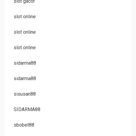
slot gacor
slot online
slot online
slot online
sidarma88
sidarma88
sisusan88
SIDARMA88
sbobet88