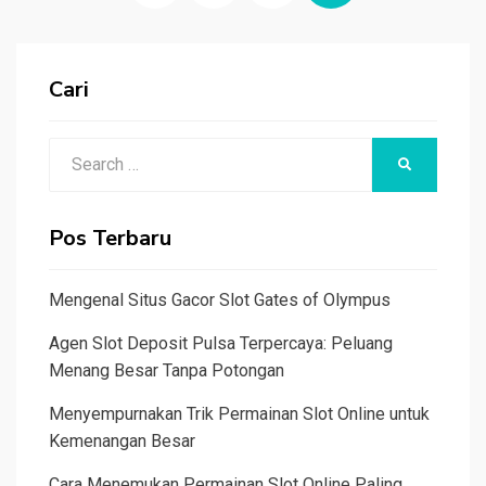
pos
PAGE
Cari
Search
SEARCH
for:
Pos Terbaru
Mengenal Situs Gacor Slot Gates of Olympus
Agen Slot Deposit Pulsa Terpercaya: Peluang
Menang Besar Tanpa Potongan
Menyempurnakan Trik Permainan Slot Online untuk
Kemenangan Besar
Cara Menemukan Permainan Slot Online Paling