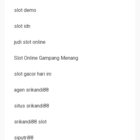
slot demo
slot idn
judi slot online
Slot Online Gampang Menang
slot gacor hari ini
agen srikandi88
situs srikandi88
srikandi88 slot
siputri88