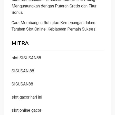
Menguntungkan dengan Putaran Gratis dan Fitur
Bonus
Cara Membangun Rutinitas Kemenangan dalam
Taruhan Slot Online: Kebiasaan Pemain Sukses
MITRA
slot SISUSAN88
SISUSAN 88
SISUSAN88
slot gacor hari ini
slot online gacor