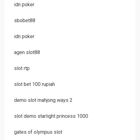
idn poker
sbobet88
idn poker
agen slot88
slot rtp
slot bet 100 rupiah
demo slot mahjong ways 2
slot demo starlight princess 1000
gates of olympus slot