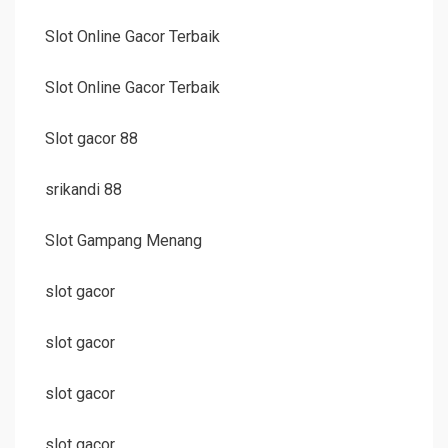
Slot Online Gacor Terbaik
Slot Online Gacor Terbaik
Slot gacor 88
srikandi 88
Slot Gampang Menang
slot gacor
slot gacor
slot gacor
slot gacor