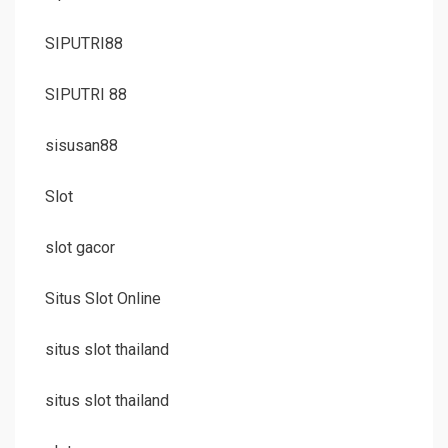
SIPUTRI88
SIPUTRI 88
sisusan88
Slot
slot gacor
Situs Slot Online
situs slot thailand
situs slot thailand